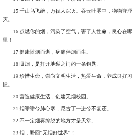
15.千山鸟飞绝，万径人踪灭。吞云吐雾中，物物皆湮
灭。
16.点燃你的烟，污染了空气，害了人性命，良心在哪
里！
17.健康随烟而逝，病痛伴烟而生。
18.吸烟，是打开地狱之门的一条钥匙。
19.珍惜生命，崇尚文明生活，热爱生命，养成良好习
惯。
20.营造健康生活，创建无烟校园。
21.烟缈缈兮肺心寒，尼古丁一进兮不复还。
22.不一定烟雾缭绕的地方才是天堂。
23.烟，盼回“无烟好世界”！