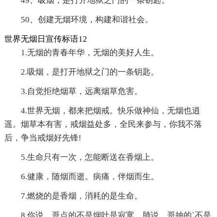
49、吸烟，是打开地狱之门的一条钥匙。
50、创建无烟环境，构建和谐社会。
世界无烟日宣传标语12
1.无烟的青春年华，无烟的美好人生。
2.吸烟，是打开地狱之门的一条钥匙。
3.自觉拒绝烟草，远离烟草危害。
4.世界无烟，都来把烟戒。快乐做神仙，无烟也逍
遥。烟草本有害，戒烟益处多，全民来参与，你我不落
后，争当戒烟好先锋!
5.生命只有一次，怎能断送在香烟上。
6.健康，随烟而逝。病痛，伴烟而生。
7.燃烧的是香烟，消耗的是生命。
8.你说，哥点的不是烟叶是寂寞。肺说，哥抽的`不是