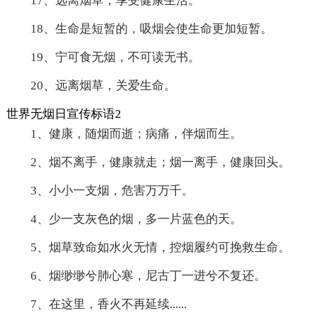
17、远离烟草，享受健康生活。
18、生命是短暂的，吸烟会使生命更加短暂。
19、宁可食无烟，不可读无书。
20、远离烟草，关爱生命。
世界无烟日宣传标语2
1、健康，随烟而逝；病痛，伴烟而生。
2、烟不离手，健康就走；烟一离手，健康回头。
3、小小一支烟，危害万万千。
4、少一支灰色的烟，多一片蓝色的天。
5、烟草致命如水火无情，控烟履约可挽救生命。
6、烟缈缈兮肺心寒，尼古丁一进兮不复还。
7、在这里，香火不再延续......