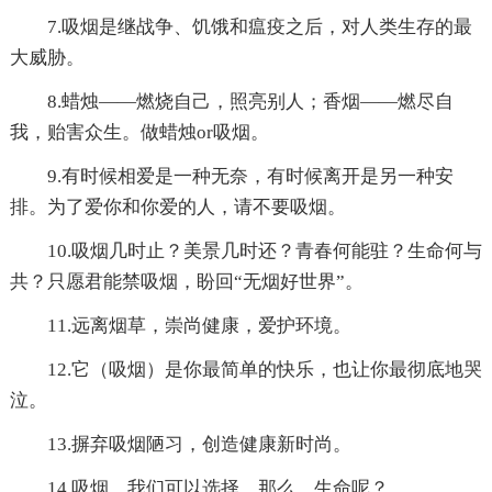
7.吸烟是继战争、饥饿和瘟疫之后，对人类生存的最
大威胁。
8.蜡烛——燃烧自己，照亮别人；香烟——燃尽自
我，贻害众生。做蜡烛or吸烟。
9.有时候相爱是一种无奈，有时候离开是另一种安
排。为了爱你和你爱的人，请不要吸烟。
10.吸烟几时止？美景几时还？青春何能驻？生命何与
共？只愿君能禁吸烟，盼回“无烟好世界”。
11.远离烟草，崇尚健康，爱护环境。
12.它（吸烟）是你最简单的快乐，也让你最彻底地哭
泣。
13.摒弃吸烟陋习，创造健康新时尚。
14.吸烟，我们可以选择，那么，生命呢？