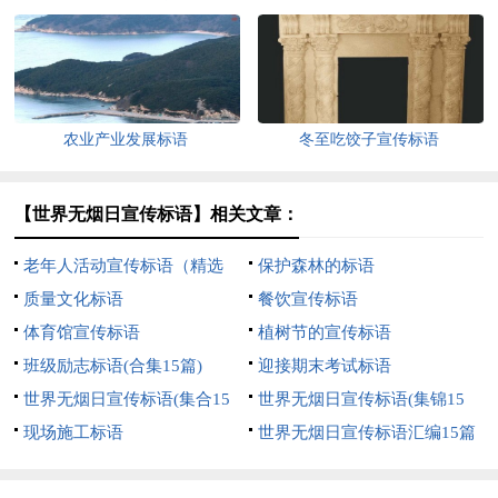
农业产业发展标语
冬至吃饺子宣传标语
【世界无烟日宣传标语】相关文章：
老年人活动宣传标语（精选
保护森林的标语
100句）
质量文化标语
餐饮宣传标语
体育馆宣传标语
植树节的宣传标语
班级励志标语(合集15篇)
迎接期末考试标语
世界无烟日宣传标语(集合15
世界无烟日宣传标语(集锦15
篇)
现场施工标语
篇)
世界无烟日宣传标语汇编15篇