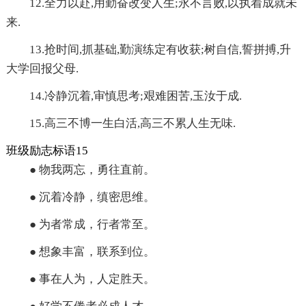
12.全力以赴,用勤奋改变人生;永不言败,以执着成就未
来.
13.抢时间,抓基础,勤演练定有收获;树自信,誓拼搏,升
大学回报父母.
14.冷静沉着,审慎思考;艰难困苦,玉汝于成.
15.高三不博一生白活,高三不累人生无味.
班级励志标语15
● 物我两忘，勇往直前。
● 沉着冷静，缜密思维。
● 为者常成，行者常至。
● 想象丰富，联系到位。
● 事在人为，人定胜天。