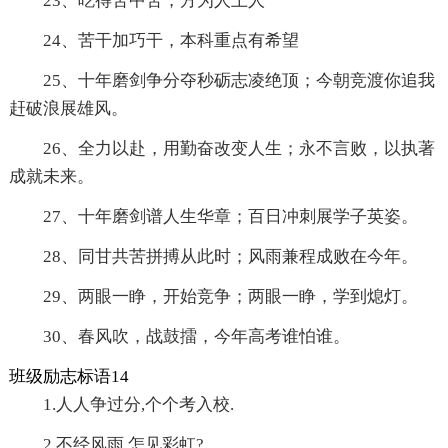
23、吃得苦中苦，方为人上人
24、苦干加巧干，本科重点有希望
25、十年磨剑争分夺秒砺志凌绝顶；今朝竞渡你追我
赶破浪展雄风。
26、全力以赴，用勤奋改变人生；永不言败，以执著
成就未来。
27、十年磨剑谱人生华章；百日冲刺展学子英姿。
28、同甘共苦拼搏从此时；风雨兼程成败在今年。
29、两眼一睁，开始竞争；两眼一睁，学到熄灯。
30、春风吹，战鼓擂，今年高考谁怕谁。
班级励志标语14
1.人人争过分,个个考入校.
2.不经风雨,怎见彩虹?