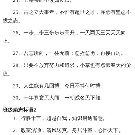
24、书籍备而不读如废纸。
25、古之立大事者，不惟有超世之才，亦必有坚忍不
拔之志。
26、一步二步三步步步高升，一天两天三天天天向
上。
27、吾志所向，一往无前；愈挫愈勇，再接再厉。
28、只要不放弃努力和追求，小草也有点缀春天的价
值。
29、人生能有几回搏，今日不搏何时搏。
30、十年寒窗无人闻，一朝成名天下知。
班级励志标语2
1、行胜于言，超越自我，知识启迪智慧。
2、教室洁净，清风送爽。身居斗室，心怀天下。