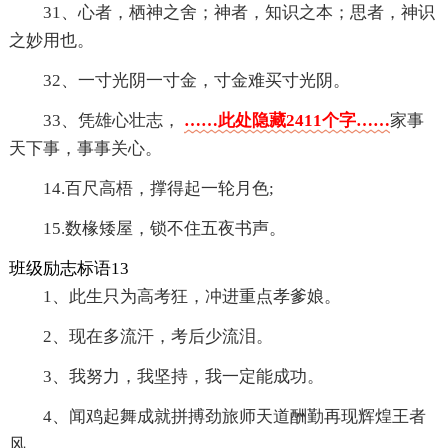
31、心者，栖神之舍；神者，知识之本；思者，神识
之妙用也。
32、一寸光阴一寸金，寸金难买寸光阴。
33、凭雄心壮志，
……此处隐藏2411个字……
家事
天下事，事事关心。
14.百尺高梧，撑得起一轮月色;
15.数椽矮屋，锁不住五夜书声。
班级励志标语13
1、此生只为高考狂，冲进重点孝爹娘。
2、现在多流汗，考后少流泪。
3、我努力，我坚持，我一定能成功。
4、闻鸡起舞成就拼搏劲旅师天道酬勤再现辉煌王者
风。