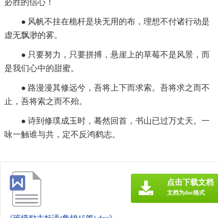
必胜的信心！
● 风帆不挂在桅杆是块无用的布，理想不付诸行动是
虚无飘渺的雾。
● 只要努力，只要拼搏，悬崖上的草莓不是风景，而
是我们心中的甜蜜。
● 路漫漫其修远兮，吾将上下而求索。吾将求之而不
止，吾将索之而不殆。
● 诗到修璞成玉时，蓦然回首，书山已过万丈天。一
咏一触谁与共，定不反鸿鹤志。
点击下载文档
文档为doc格式