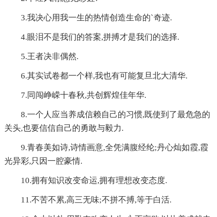
3.我决心用我一生的热情创造生命的`奇迹.
4.眼泪不是我们的答案,拼搏才是我们的选择.
5.王者决非偶然.
6.其实试卷都一个样,我也有可能复旦北大清华.
7.同闯峥嵘十春秋,共创辉煌佳年华.
8.一个人应当养成信赖自己的习惯,既使到了最危急的
关头,也要信信自己的勇敢与毅力.
9.青春美如诗,诗情画意,全凭满腹经纶;丹心灿如霞,霞
光异彩,只因一腔豪情.
10.拥有知识改变命运,拥有理想改变态度.
11.不苦不累,高三无味;不拼不搏,等于白活.