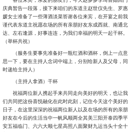
各位来宾，亲爱的朋友们，今天赵多多李琦喜婚回门
庆典暂告一段落，接下来咱们的东道主赵世仪先生、罗惠
媛女士准备了一些薄酒淡菜答谢各位来宾，在开宴之前我
谨代表东道主祝愿在场的所有亲朋好友东成西就、南通北
达、左右逢源，好事连连，为我们幸福的明天一起干杯。
（举杯共祝）
（服务生要事先准备好一瓶红酒和酒杯，倒上一点意
思一下，要在主持人念词中端上，分别给新人及父母，同
时递给主持人）
（主持人拿酒）干杯
祝福两位新人携起手来共同走向美好的明天，也让我
们共同把这份喜悦融化在此时此刻，记住今天这个美好的
日子，在这里深深的祝福两位新人以及在场的所有的亲朋
好友在今后的生活当中一帆风顺两全其美三阳开泰四季平
安五福临门、六六大顺七星高照八面聚财九运当头十全十