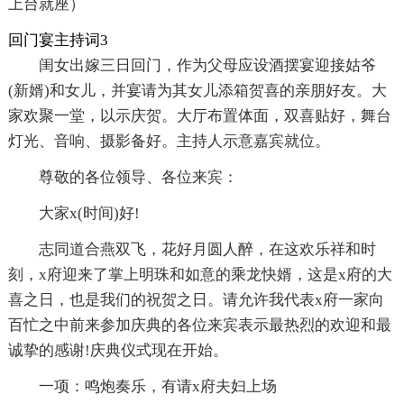
上台就座）
回门宴主持词3
闺女出嫁三日回门，作为父母应设酒摆宴迎接姑爷
(新婿)和女儿，并宴请为其女儿添箱贺喜的亲朋好友。大
家欢聚一堂，以示庆贺。大厅布置体面，双喜贴好，舞台
灯光、音响、摄影备好。主持人示意嘉宾就位。
尊敬的各位领导、各位来宾：
大家x(时间)好!
志同道合燕双飞，花好月圆人醉，在这欢乐祥和时
刻，x府迎来了掌上明珠和如意的乘龙快婿，这是x府的大
喜之日，也是我们的祝贺之日。请允许我代表x府一家向
百忙之中前来参加庆典的各位来宾表示最热烈的欢迎和最
诚挚的感谢!庆典仪式现在开始。
一项：鸣炮奏乐，有请x府夫妇上场