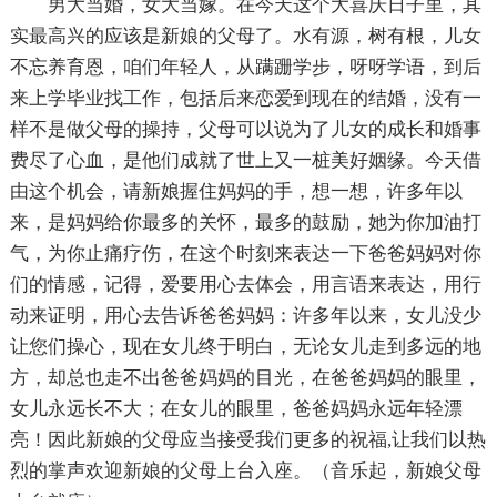
男大当婚，女大当嫁。在今天这个大喜庆日子里，其
实最高兴的应该是新娘的父母了。水有源，树有根，儿女
不忘养育恩，咱们年轻人，从蹒跚学步，呀呀学语，到后
来上学毕业找工作，包括后来恋爱到现在的结婚，没有一
样不是做父母的操持，父母可以说为了儿女的成长和婚事
费尽了心血，是他们成就了世上又一桩美好姻缘。今天借
由这个机会，请新娘握住妈妈的手，想一想，许多年以
来，是妈妈给你最多的关怀，最多的鼓励，她为你加油打
气，为你止痛疗伤，在这个时刻来表达一下爸爸妈妈对你
们的情感，记得，爱要用心去体会，用言语来表达，用行
动来证明，用心去告诉爸爸妈妈：许多年以来，女儿没少
让您们操心，现在女儿终于明白，无论女儿走到多远的地
方，却总也走不出爸爸妈妈的目光，在爸爸妈妈的眼里，
女儿永远长不大；在女儿的眼里，爸爸妈妈永远年轻漂
亮！因此新娘的父母应当接受我们更多的祝福,让我们以热
烈的掌声欢迎新娘的父母上台入座。（音乐起，新娘父母