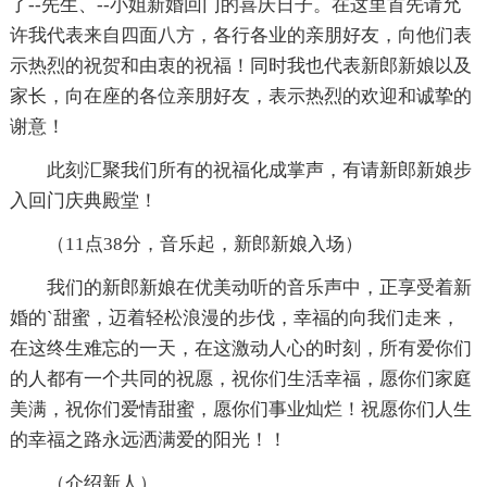
了--先生、--小姐新婚回门的喜庆日子。在这里首先请允
许我代表来自四面八方，各行各业的亲朋好友，向他们表
示热烈的祝贺和由衷的祝福！同时我也代表新郎新娘以及
家长，向在座的各位亲朋好友，表示热烈的欢迎和诚挚的
谢意！
此刻汇聚我们所有的祝福化成掌声，有请新郎新娘步
入回门庆典殿堂！
（11点38分，音乐起，新郎新娘入场）
我们的新郎新娘在优美动听的音乐声中，正享受着新
婚的`甜蜜，迈着轻松浪漫的步伐，幸福的向我们走来，
在这终生难忘的一天，在这激动人心的时刻，所有爱你们
的人都有一个共同的祝愿，祝你们生活幸福，愿你们家庭
美满，祝你们爱情甜蜜，愿你们事业灿烂！祝愿你们人生
的幸福之路永远洒满爱的阳光！！
（介绍新人）