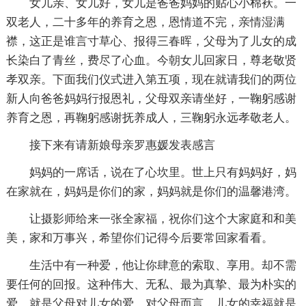
女儿亲、女儿好，女儿是爸爸妈妈的贴心小棉袄。一
双老人，二十多年的养育之恩，恩情道不完，亲情湿满
襟，这正是谁言寸草心、报得三春晖，父母为了儿女的成
长染白了青丝，费尽了心血。今朝女儿回家日，尊老敬贤
孝双亲。下面我们仪式进入第五项，现在就请我们的两位
新人向爸爸妈妈行报恩礼，父母双亲请坐好，一鞠躬感谢
养育之恩，再鞠躬感谢抚养成人，三鞠躬永远孝敬老人。
接下来有请新娘母亲罗惠媛发表感言
妈妈的一席话，说在了心坎里。世上只有妈妈好，妈
在家就在，妈妈是你们的家，妈妈就是你们的温馨港湾。
让摄影师给来一张全家福，祝你们这个大家庭和和美
美，家和万事兴，希望你们记得今后要常回家看看。
生活中有一种爱，他让你肆意的索取、享用。却不需
要任何的回报。这种伟大、无私、最为真挚、最为朴实的
爱。就是父母对儿女的爱。对父母而言，儿女的幸福就是