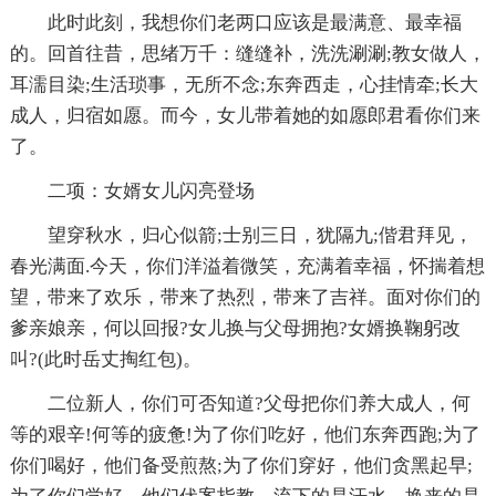
此时此刻，我想你们老两口应该是最满意、最幸福
的。回首往昔，思绪万千：缝缝补，洗洗涮涮;教女做人，
耳濡目染;生活琐事，无所不念;东奔西走，心挂情牵;长大
成人，归宿如愿。而今，女儿带着她的如愿郎君看你们来
了。
二项：女婿女儿闪亮登场
望穿秋水，归心似箭;士别三日，犹隔九;偕君拜见，
春光满面.今天，你们洋溢着微笑，充满着幸福，怀揣着想
望，带来了欢乐，带来了热烈，带来了吉祥。面对你们的
爹亲娘亲，何以回报?女儿换与父母拥抱?女婿换鞠躬改
叫?(此时岳丈掏红包)。
二位新人，你们可否知道?父母把你们养大成人，何
等的艰辛!何等的疲惫!为了你们吃好，他们东奔西跑;为了
你们喝好，他们备受煎熬;为了你们穿好，他们贪黑起早;