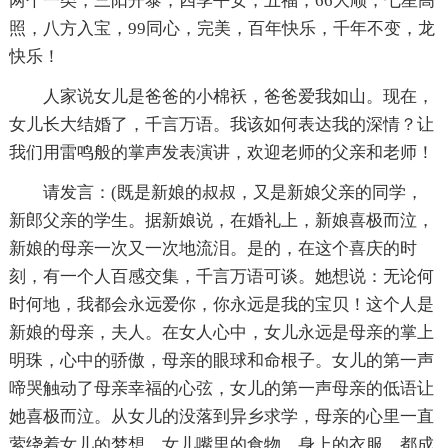
两个一类，三阳开泰，四季平安，五福，66大顺，七星高
照，八方入宝，99同心，完美，百年快乐，千年不变，龙
快乐！
人家说女儿是爸爸的小棉袄，爸爸爱我如山。现在，
女儿长大结婚了，千言万语。我该如何表达我的深情？让
我们用雷鸣般的掌声发表演讲，欢迎老师的父亲和老师！
请发言：(既是新娘的叔叔，又是新娘父亲的同学，
新郎父亲的学生。据新娘说，在婚礼上，新娘喜极而泣，
新娘的母亲一次又一次地流泪。是的，在这个喜庆的时
刻，有一个人百感交集，千言万语可谈。她想说：无论何
时何地，我都会永远爱你，你永远是我的宝贝！这个人是
新娘的母亲，夫人。在女人心中，女儿永远是母亲的掌上
明珠，心中的骄傲，母亲的眼球和命根子。女儿的第一声
啼哭触动了母亲幸福的心弦，女儿的第一声母亲的低语让
她喜极而泣。从女儿的没落到异乡求学，母亲的心里一直
萦绕着女儿的梦想。女儿嘴里的食物，身上的衣服，都成