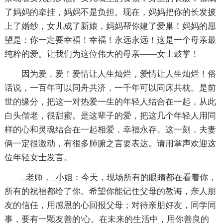
了妈妈的牵挂，妈妈不是负担。现在，妈妈把你的长发披
上了婚纱，女儿成了新娘，妈妈帮你建了爱巢！妈妈的愿
望是：你一定要幸福！幸福！永远永远！这是一个母亲最
纯粹的爱。让我们为这位伟大的母亲——女士鼓掌！
因为爱，爱！爱情让人生灿烂，爱情让人生灿烂！俗
话说，一百年可以同舟共济，一千年可以同床共枕。是前
世的缘分，把这一对热爱一生的年轻人结合在一起，从此
白头偕老，很甜蜜。是这辈子的爱，把这几个年轻人用同
样的心和灵魂结合在一起相爱，幸福永存。这一刻，夫妻
俩一定很激动，有很多肺腑之言要表达。请用掌声欢迎这
位年轻女士发言。
_老师，_小姐：今天，现场所有的眼睛都在看着你，
所有的祝福都给了你。希望你能记住父母的教诲，亲人朋
友的信任，用感恩的心回报父母；对待亲朋好友，同学同
事，要有一颗友善的'心。在未来的生活中，用你善良的