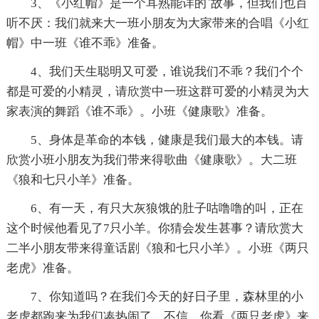
3、《小红帽》是一个耳熟能详的`故事，但我们也百
听不厌：我们就来大一班小朋友为大家带来的合唱《小红
帽》中一班《谁不乖》准备。
4、我们天生聪明又可爱，谁说我们不乖？我们个个
都是可爱的小精灵，请欣赏中一班这群可爱的小精灵为大
家表演的舞蹈《谁不乖》。小班《健康歌》准备。
5、身体是革命的本钱，健康是我们最大的本钱。请
欣赏小班小朋友为我们带来得歌曲《健康歌》。大二班
《狼和七只小羊》准备。
6、有一天，有只大灰狼饿的肚子咕噜噜的叫，正在
这个时候他看见了7只小羊。你猜会发生甚事？请欣赏大
二半小朋友带来得童话剧《狼和七只小羊》。小班《两只
老虎》准备。
7、你知道吗？在我们今天的好日子里，森林里的小
老虎都跑来为我们凑热闹了。不信，你看《两只老虎》来